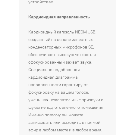
O
P
устройствах.
Санкт-
магазин
Интернет-
N
R
Петербург
Москва
магазин
в
O
в
Кардиоидная направленность
2
14
1
В
из
из
15
390
КОРЗИНУ
В
Кардиоидный капсюль NEOM USB,
4
4
990
₽
КОРЗИНУ
созданный на основе известных
Санкт-
₽
Петербург
конденсаторных микрофонов SE,
Наличие:
в
обеспечивает высокую четкость и
1
Интернет-
Наличие:
сфокусированный захват звука.
из
магазин
Интернет-
4
Москва
Специально подобранная
магазин
в
Москва
кардиоидная диаграмма
1
в
направленности гарантируют
из
2
4
фокусировку на вашем голосе,
из
4
уменьшая нежелательные призвуки и
Санкт-
шумы неподготовленного помещения.
Петербург
Именно поэтому вы можете
в
1
записывать или выходить в прямой
из
эфир в любом месте и в любое время,
4