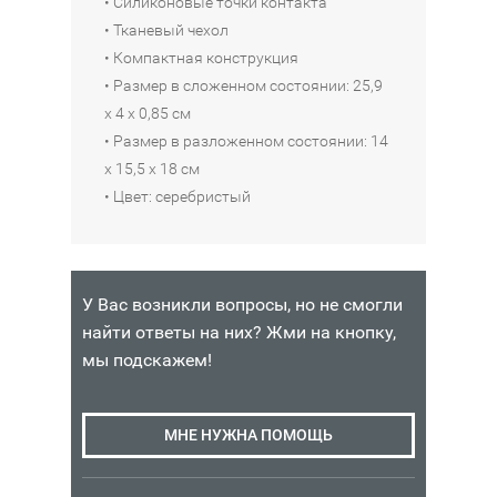
• Силиконовые точки контакта
а
E
0
0
• Тканевый чехол
н
L
0
0
• Компактная конструкция
ш
T
5
5
е
0
T
S
• Размер в сложенном состоянии: 25,9
т
0
х 4 х 0,85 см
1
1
В
В
а
5
• Размер в разложенном состоянии: 14
690
590
КОРЗИНУ
КОРЗИНУ
S
D
х 15,5 х 18 см
₽
₽
T
• Цвет: серебристый
1
В
A
890
Наличие:
Наличие:
КОРЗИНУ
G
Интернет-
Интернет-
₽
G
магазин
магазин
L
У Вас возникли вопросы, но не смогли
Москва
Москва
Наличие:
O
в
в
найти ответы на них? Жми на кнопку,
Интернет-
4
4
O
мы подскажем!
магазин
из
из
K
Москва
4
4
S
в
Санкт-
Санкт-
5
M
Петербург
Петербург
МНЕ НУЖНА ПОМОЩЬ
из
в
в
A
5
4
4
R
Санкт-
из
из