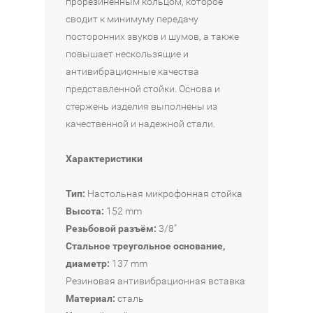
прорезиненным кольцом, которое
к
сводит к минимуму передачу
а
K
посторонних звуков и шумов, а также
&
повышает нескользящие и
M
антивибрационные качества
2
представленной стойки. Основа и
3
стержень изделия выполнены из
2
качественной и надежной стали.
3
0
Характеристики
-
3
Тип:
Настольная микрофонная стойка
0
Высота:
152 mm
0
Резьбовой разъём:
3/8"
-
Стальное треугольное основание,
5
диаметр:
137 mm
5
Резиновая антивибрационная вставка
Материал:
сталь
2
В