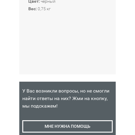
Цвет:
чёрный
390
КОРЗИНУ
Вес:
0,75 кг
₽
Наличие:
Интернет-
магазин
У Вас возникли вопросы, но не смогли
найти ответы на них? Жми на кнопку,
мы подскажем!
МНЕ НУЖНА ПОМОЩЬ