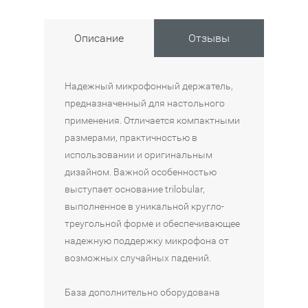
н
а
Описание
Отзывы
я
м
и
Надежный микрофонный держатель,
к
предназначенный для настольного
р
применения. Отличается компактными
о
размерами, практичностью в
ф
использовании и оригинальным
о
дизайном. Важной особенностью
н
выступает основание trilobular,
н
выполненное в уникальной кругло-
а
треугольной форме и обеспечивающее
я
надежную поддержку микрофона от
с
возможных случайных падений.
т
о
База дополнительно оборудована
й