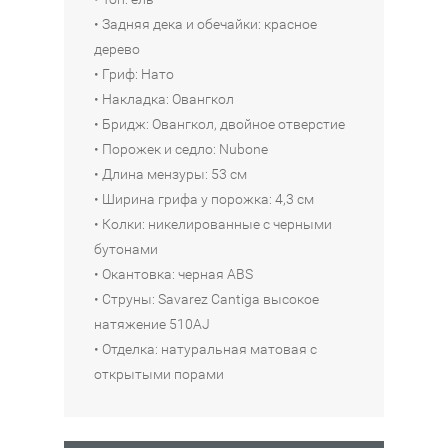
Наличие:
Санкт-
• Задняя дека и обечайки: красное
Интернет-
Наличие:
Петербург
магазин
дерево
Интернет-
в
Москва
магазин
2
• Гриф: Нато
в
из
• Накладка: Овангкол
1
4
из
• Бридж: Овангкол, двойное отверстие
4
• Порожек и седло: Nubone
Санкт-
• Длина мензуры: 53 см
Петербург
в
• Ширина грифа у порожка: 4,3 см
2
• Колки: никелированные с черными
из
бутонами
4
• Окантовка: черная ABS
• Струны: Savarez Cantiga высокое
натяжение 510AJ
• Отделка: натуральная матовая с
открытыми порами