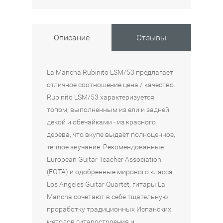
ч
ч
Ч
ч
ч
е
е
Е
е
е
с
с
С
с
с
Описание
Отзывы
к
к
К
к
к
а
а
А
а
а
я
я
Я
я
я
La Mancha Rubinito LSM/53 предлагает
г
г
Г
г
г
отличное соотношение цена / качество.
и
и
И
и
и
Rubinito LSM/53 характеризуется
т
т
Т
т
т
топом, выполненным из ели и задней
а
а
А
а
а
декой и обечайками - из красного
р
р
Р
р
р
дерева, что вкупе выдаёт полноценное,
а
а
А
а
а
теплое звучание. Рекомендованные
A
A
C
R
L
European Guitar Teacher Association
D
L
O
O
A
(EGTA) и одобренные мирового класса
M
M
R
O
M
Los Angeles Guitar Quartet, гитары La
I
I
T
T
A
Mancha сочетают в себе тщательную
R
R
A
N
N
проработку традиционных Испанских
A
E
C
O
C
методов гитаростроения и