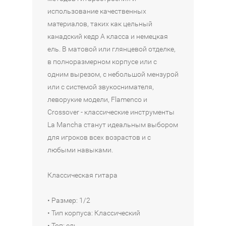
A
S
1
T
H
использование качественных
l
C
5
E
A
материалов, таких как цельный
b
-
0
R
G
a
1
N
N
r
канадский кедр A класса и немецкая
S
5
A
C
a
ель. В матовой или глянцевой отделке,
a
B
T
2
n
в полноразмерном корпусе или с
t
K
0
i
одним вырезом, с небольшой мензурой
17
В
i
S
0
t
или с системой звукоснимателя,
990
КОРЗИНУ
n
-
o
леворукие модели, Flamenco и
15
₽
В
N
3
Crossover - классические инструменты
17
390
В
КОРЗИНУ
S
2
La Mancha станут идеальным выбором
990
Наличие:
₽
КОРЗИНУ
-
1
для игроков всех возрастов и с
Интернет-
₽
4
/
любыми навыками.
магазин
Наличие:
/
2
Москва
Интернет-
Наличие:
4
в
Классическая гитара
магазин
Интернет-
14
2
В
Москва
магазин
из
16
990
В
КОРЗИНУ
в
4
• Размер: 1/2
990
₽
1
КОРЗИНУ
• Тип корпуса: Классический
из
₽
4
• Топ: ель