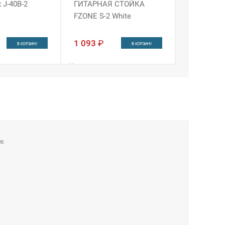
 J-40B-2
ГИТАРНАЯ СТОЙКА
FZONE S-2 White
1 093
₽
В КОРЗИНУ
В КОРЗИНУ
Наличие:
ин
Интернет-магазин
г
в 2 из 4
Санкт-Петербург
в 2 из 4
е.