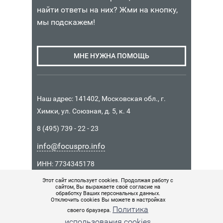
Москва
380
КОРЗИНУ
найти ответы на них? Жми на кнопку,
5
-
-
в
₽
2
0
M
C
мы подскажем!
из
M
-
M
4
Наличие:
1
2
I
Санкт-
Интернет-
МНЕ НУЖНА ПОМОЩЬ
5
C
Петербург
магазин
4
в
В
-
Санкт-
1
3
380
КОРЗИНУ
В
5
Петербург
из
590
₽
в
КОРЗИНУ
0
4
Наш адрес: 141402, Московская обл., г.
1
₽
Химки, ул. Союзная, д. 5, к. 4
из
3
Наличие:
В
4
Интернет-
Наличие:
990
КОРЗИНУ
8 (495) 739 - 22 - 23
магазин
Интернет-
₽
info@focuspro.info
магазин
Санкт-
Наличие:
ИНН: 7734345178
Петербург
Интернет-
в
КПП: 771401001
Этот сайт использует cookies. Продолжая работу с
магазин
1
сайтом, Вы выражаете своё согласие на
ОГРН 1157746037426
Москва
обработку Ваших персональных данных.
из
Отключить cookies Вы можете в настройках
в
4
Политика
своего браузера.
© 2017 Все права защищены.
2
использования cookies
из