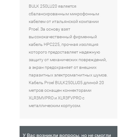
B
ф
к
К
К
BULK 250LU20 является
U
о
а
А
А
сбалансированным микрофонным
L
н
б
Б
Б
кабелем от итальянской компании
K
н
е
Е
Е
Proel. За основу взят
2
ы
л
Л
Л
высококачественный фирменный
5
й
ь
Ь
Ь
кабель HPC225, прочная изоляция
0
K
S
P
P
которого предоставляет надежную
L
l
T
L
L
защиту от механических повреждений,
U
o
A
A
A
а экран предохраняет от внешних
2
t
G
N
N
паразитных электромагнитных шумов.
0
z
G
E
E
Кабель Proel BULK250LU05 длиной 20
M
N
T
T
3
метров оснащен коннекторами
В
1
M
W
W
790
XLR3MVPRO и XLR3FVPRO с
КОРЗИНУ
F
C
A
A
₽
металлическим корпусом.
M
2
V
V
1
0
E
E
Наличие:
N
R
S
S
Интернет-
0
P
P
магазин
3
У Вас возникли вопросы, но не смогли
В
7
W
W