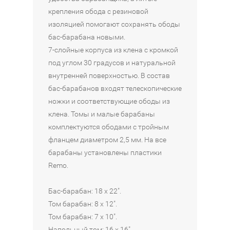
E
P
F
S
крепления обода с резиновой
8
/
P
T
изоляцией помогают сохранять ободы
2
C
/
A
бас-барабана новыми.
5
7
C
R
7-слойные корпуса из клена с кромкой
-
4
7
C
под углом 30 градусов и натуральной
S
2
5
L
внутренней поверхностью. В состав
S
5
A
бас-барабанов входят телескопические
191
В
S
ножки и соответствующие ободы из
172
202
990
В
КОРЗИНУ
В
S
клена. Томы и малые барабаны
970
590
₽
КОРЗИНУ
КОРЗИНУ
I
комплектуются ободами с тройным
₽
₽
C
фланцем диаметром 2,5 мм. На все
Наличие:
M
барабаны установлены пластики
Интернет-
Наличие:
Наличие:
A
магазин
Remo.
Интернет-
Интернет-
P
Москва
магазин
магазин
L
в
Москва
Бас-барабан: 18 х 22".
1
E
в
из
Том барабан: 8 х 12".
1
(
4
из
Том барабан: 7 х 10".
E
4
Напольный том: 16 х 16".