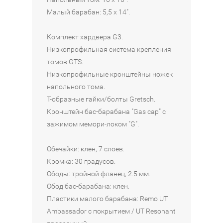
X
Малый барабан: 5,5 х 14".
O
T
Комплект хардвера G3.
I
C
Низкопрофильная система крепления
F
томов GTS.
I
Низкопрофильные кронштейны ножек
N
напольного тома.
I
Т-образные гайки/болты Gretsch.
S
Кронштейн бас-барабана "Gas cap" с
H
зажимом мемори-локом "G".
E
S
Обечайки: клен, 7 слоев.
)
Кромка: 30 градусов.
Ободы: тройной фланец, 2.5 мм.
153
В
Обод бас-барабана: клен.
590
КОРЗИНУ
Пластики малого барабана: Remo UT
₽
Ambassador с покрытием / UT Resonant