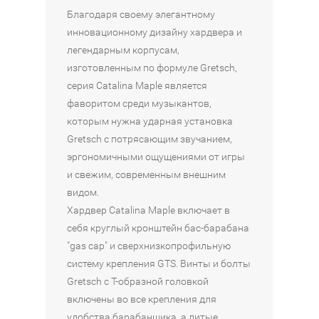
с
с
с
M
Благодаря своему элегантному
т
т
т
A
инновационному дизайну хардвера и
а
а
а
C
легендарным корпусам,
н
н
н
L
изготовленным по формуле Gretsch,
о
о
о
5
серия Catalina Maple является
в
в
в
2
фаворитом среди музыкантов,
к
к
к
K
которым нужна ударная установка
а
а
а
R
Gretsch с потрясающим звучанием,
G
P
P
S
эргономичными ощущениями от игры
r
E
E
-
и свежим, современным внешним
e
A
A
P
видом.
t
R
R
C
Хардвер Catalina Maple включает в
s
L
L
L
себя круглый кронштейн бас-барабана
c
C
C
P
"gas cap" и сверхнизкопрофильную
h
R
R
S
систему крепления GTS. Винты и болты
C
B
B
U
M
5
5
P
Gretsch с Т-образной головкой
1
2
2
E
включены во все крепления для
-
4
4
R
удобства барабанщика, а литые