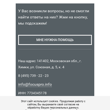
Наличие:
Наличие:
n
n
S
Интернет-
Интернет-
a
a
M
У Вас возникли вопросы, но не смогли
магазин
магазин
I
найти ответы на них? Жми на кнопку,
Санкт-
15
14
В
В
T
Петербург
мы подскажем!
445
990
КОРЗИНУ
КОРЗИНУ
в
H
1
₽
₽
C
из
H
МНЕ НУЖНА ПОМОЩЬ
4
Наличие:
Наличие:
I
Интернет-
Интернет-
N
магазин
магазин
A
Москва
Москва
Наш адрес: 141402, Московская обл., г.
в
в
Химки, ул. Союзная, д. 5, к. 4
12
1
3
В
из
из
300
КОРЗИНУ
8 (495) 739 - 22 - 23
4
4
₽
Санкт-
info@focuspro.info
Петербург
Наличие:
в
ИНН: 7734345178
1
Интернет-
КПП: 771401001
из
Этот сайт использует cookies. Продолжая работу с
магазин
сайтом, Вы выражаете своё согласие на
ОГРН 1157746037426
4
обработку Ваших персональных данных.