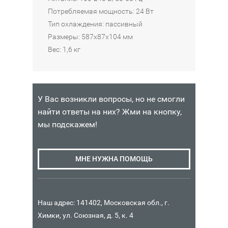
I
040
Потребляемая мощность: 24 Вт
КОРЗИНУ
G
₽
Тип охлаждения: пассивный
H
Размеры: 587x87x104 мм
T
Наличие:
M
Вес: 1,6 кг
Интернет-
o
магазин
v
i
n
У Вас возникли вопросы, но не смогли
g
найти ответы на них? Жми на кнопку,
B
мы подскажем!
e
a
МНЕ НУЖНА ПОМОЩЬ
m
4
1
0
Наш адрес: 141402, Московская обл., г.
Химки, ул. Союзная, д. 5, к. 4
13
В