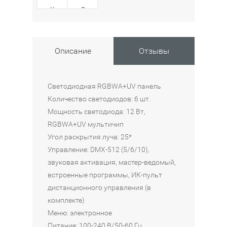
н
д
е
и
л
о
ь
д
Описание
Отзывы
B
н
i
а
R
я
Светодиодная RGBWA+UV панель
a
п
Количество светодиодов: 6 шт.
y
а
Мощность светодиода: 12 Вт,
B
н
RGBWA+UV мультичип
A
е
Угол раскрытия луча: 25*
R
л
Управление: DMX-512 (5/6/10),
0
ь
звуковая активация, мастер-ведомый,
1
I
встроенные программы, ИК-пульт
2
N
дистанционного управления (в
-
V
комплекте)
3
O
Меню: электронное
L
12
Питание: 100-240 В/50-60 Гц
В