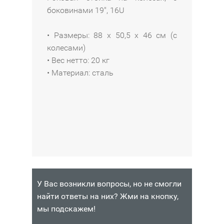
а
0
боковинами 19", 16U
N
0
o
-
• Размеры: 88 x 50,5 x 46 см (с
r
0
колесами)
d
0
• Вес нетто: 20 кг
F
0
• Материал: сталь
o
-
l
5
k
5
N
13
В
X
990
КОРЗИНУ
S
₽
2
1
Наличие:
2
Интернет-
У Вас возникли вопросы, но не смогли
магазин
13
найти ответы на них? Жми на кнопку,
В
760
мы подскажем!
КОРЗИНУ
₽