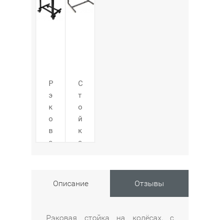
Р
С
э
т
к
о
о
й
в
к
а
а
я
K
с
&
т
M
Описание
Отзывы
о
4
й
0
к
9
Рэковая стойка на колёсах, с