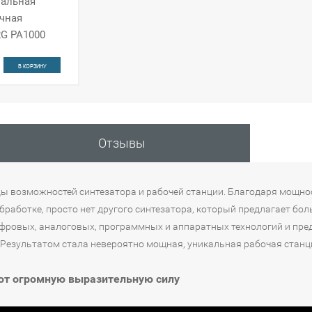
альная
чная
RG PA1000
В КОРЗИНУ
н
Отзывы
ицы возможностей синтезатора и рабочей станции. Благодаря мощн
бработке, просто нет другого синтезатора, который предлагает бо
ифровых, аналоговых, программных и аппаратных технологий и пре
 Результатом стала невероятно мощная, уникальная рабочая станц
ют огромную выразительную силу