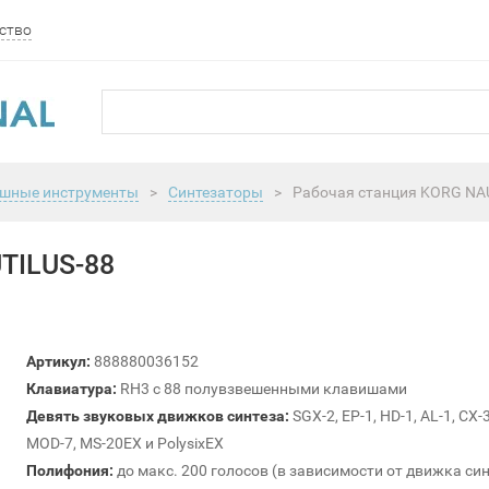
ство
шные инструменты
>
Синтезаторы
>
Рабочая станция KORG NA
TILUS-88
Артикул:
888880036152
Клавиатура:
RH3 с 88 полувзвешенными клавишами
Девять звуковых движков синтеза:
SGX-2, EP-1, HD-1, AL-1, CX-3
MOD-7, MS-20EX и PolysixEX
Полифония:
до макс. 200 голосов (в зависимости от движка син