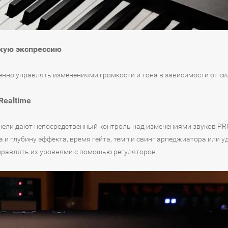
кую экспрессию
но управлять изменениями громкости и тона в зависимости от си
Realtime
у панели дают непосредственный контроль над изменениями звуков 
и глубину эффекта, время гейта, темп и свинг арпеджиатора или уд
равлять их уровнями с помощью регуляторов.