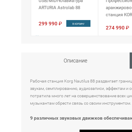
USB/MIDI-клавиатура
Профессион
ARTURIA Astrolab 88
аранжирово
станция KO
299 990
₽
В КОРЗИНУ
274 990
₽
Наличие:
Наличие:
Интернет-магазин
Интернет-магази
Описание
Рабочая станция Korg Nautilus 88 раздвигает гран
звукам, семплированию, аудиозаписи, эффектам и о
потратила много лет на совершенствование всех ц
музыкантам обрести связь со своим инструментом.
9 различных звуковых движков обеспечива