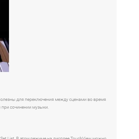
полезны для переключения между сценами во время
 при сочинении музыки.
Set List. В этом режиме на дисплее TouchView можно