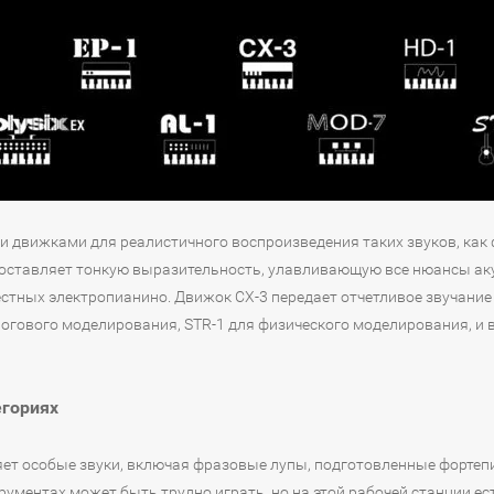
и движками для реалистичного воспроизведения таких звуков, как 
доставляет тонкую выразительность, улавливающую все нюансы аку
стных электропианино. Движок CX-3 передает отчетливое звучание 
логового моделирования, STR-1 для физического моделирования, и
егориях
вляет особые звуки, включая фразовые лупы, подготовленные фортеп
ментах может быть трудно играть, но на этой рабочей станции ес