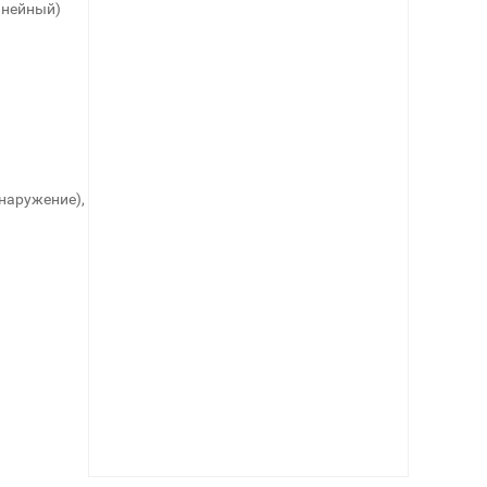
инейный)
наружение),