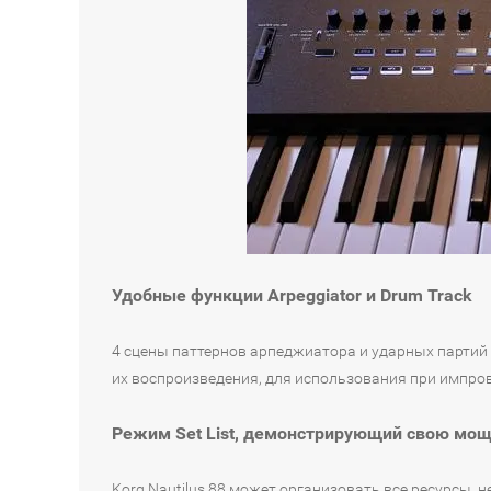
Удобные функции Arpeggiator и Drum Track
4 сцены паттернов арпеджиатора и ударных партий
их воспроизведения, для использования при импро
Режим Set List, демонстрирующий свою мо
Korg Nautilus 88 может организовать все ресурсы, 