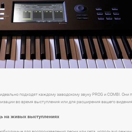
 идеально подходят каждому заводскому звуку PROG и COMBI. Они 
визации во время выступления или для расширения вашего видения
щь на живых выступлениях
необходимые для воспроизведения песни или сета, используя режим 