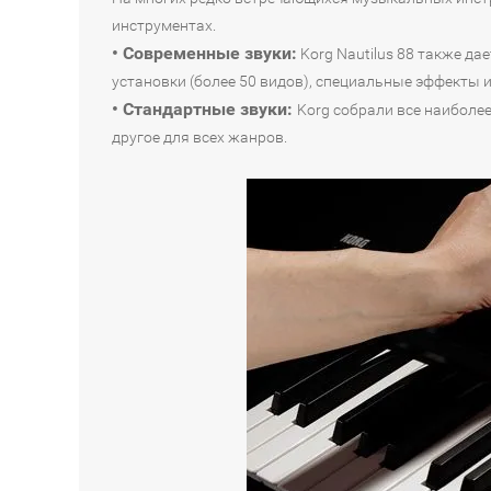
инструментах.
• Современные звуки:
Korg Nautilus 88 также д
установки (более 50 видов), специальные эффекты и
• Стандартные звуки:
Korg собрали все наиболее
другое для всех жанров.