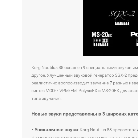
Korg Nautilus 88 оснащен 9 специальными звуковым
другое. Улучшенный звуковой генератор SGX-2 пре
реалистично воспроизводит звучание 7 разных изве
синтез MOD-7 VPM/FM, PolysixEX и MS-20EX для ана
типа звучания.
Новые звуки представлены в 3 широких кат
• Уникальные звуки
: Korg Nautilus 88 предоста
На многих редко встречающихся музыкальных инстру