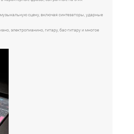
 музыкальную сцену, включая синтезаторы, ударные
ано, электропианино, гитару, бас-гитару и многое