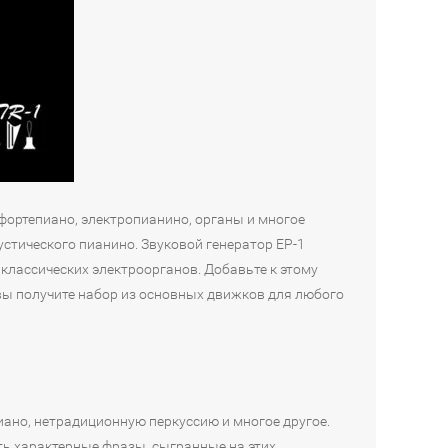
фортепиано, электропианино, органы и многое
стического пианино. Звуковой генератор EP-1
классических электроорганов. Добавьте к этому
 вы получите набор из основных движков для любого
иано, нетрадиционную перкуссию и многое другое.
ть характерные фразы, сыгранные на этих