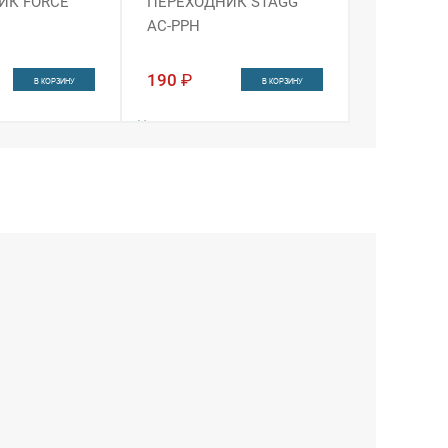
ИК FORCE
ПЕРЕХОДНИК STAGG
AC-PPH
190
₽
В КОРЗИНУ
В КОРЗИНУ
Наличие:
ин
Интернет-магазин
 4
Санкт-Петербург
в 4 из 4
г
в 3 из 4
Екатеринбург