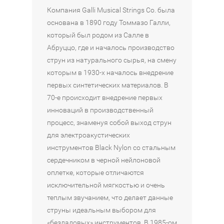
L
N
е
G
L
Компания Galli Musical Strings Co. была
I
D
д
G
I
основана в 1890 году Томмазо Галли,
S
R
и
T
S
который был родом из Салле в
T
E
а
O
T
Абруццо, где и началось производство
R
A
т
U
R
струн из натурального сырья, на смену
I
R
о
C
I
которым в 1930-х началось внедрение
N
D
р
H
N
первых синтетических материалов. В
G
3
о
L
G
70-е происходит внедрение первых
S
2
в
A
S
инноваций в производственный
G
3
D
R
G
процесс, знаменуя собой выход струн
3
-
A
G
3
для электроакустических
7
0
D
E
7
инструментов Black Nylon со стальным
S
7
I
3
S
сердечником в черной нейлоновой
.
3
P
0
.
оплетке, которые отличаются
1
M
H
0
0
исключительной мягкостью и очень
0
D
0
7
45
В
2
теплым звучанием, что делает данные
45
45
45
₽
В
В
КОРЗИНУ
В
струны идеальным выбором для
50
₽
₽
₽
КОРЗИНУ
КОРЗИНУ
В
КОРЗИНУ
«безладовых» инструментов. В 1985-ом