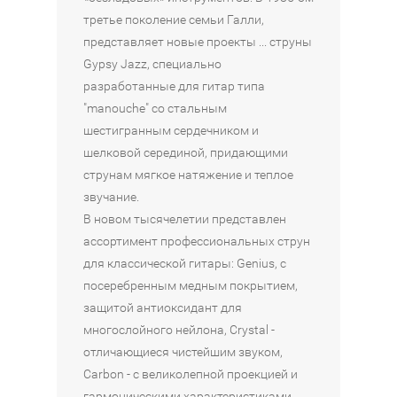
Наличие:
₽
КОРЗИНУ
третье поколение семьи Галли,
Интернет-
Наличие:
Наличие:
Наличие:
представляет новые проекты ... струны
магазин
Интернет-
Интернет-
Интернет-
Наличие:
Gypsy Jazz, специально
Москва
магазин
магазин
магазин
Интернет-
в
разработанные для гитар типа
Москва
Москва
Москва
магазин
3
в
в
в
"manouche" со стальным
Санкт-
из
3
2
3
Петербург
шестигранным сердечником и
4
из
из
из
в
Санкт-
шелковой серединой, придающими
4
4
4
1
Петербург
Санкт-
Санкт-
струнам мягкое натяжение и теплое
из
в
Петербург
Петербург
4
звучание.
3
в
в
из
В новом тысячелетии представлен
3
3
4
из
из
ассортимент профессиональных струн
4
4
для классической гитары: Genius, с
посеребренным медным покрытием,
защитой антиоксидант для
многослойного нейлона, Crystal -
отличающиеся чистейшим звуком,
Carbon - с великолепной проекцией и
гармоническими характеристиками,