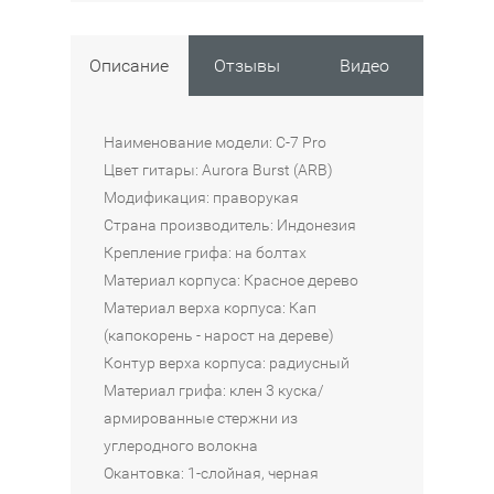
о
о
о
о
о
г
г
г
г
г
и
и
и
и
и
Описание
Отзывы
Видео
т
т
т
т
т
а
а
а
а
а
р
р
р
р
р
Наименование модели: C-7 Pro
а
а
а
а
а
Цвет гитары: Aurora Burst (ARB)
S
S
S
S
S
Модификация: праворукая
o
o
C
C
o
Страна производитель: Индонезия
l
l
H
H
l
Крепление грифа: на болтах
a
a
E
E
a
Материал корпуса: Красное дерево
r
r
C
C
r
Материал верха корпуса: Кап
E
A
T
T
A
(капокорень - нарост на дереве)
2
B
E
E
B
Контур верха корпуса: радиусный
.
2
R
R
2
Материал грифа: клен 3 куска/
7
.
C
C
.
армированные стержни из
C
7
-
-
7
углеродного волокна
F
7
7
B
99
Окантовка: 1-слойная, черная
В
B
P
P
S