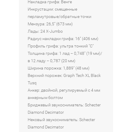
990
Накладка грифа: Венге
КОРЗИНУ
B
R
R
G
₽
Инкрустации: смещенные
G
O
O
69
В
C
A
перламутровые/обратные точки
73
Наличие:
990
В
КОРЗИНУ
B
R
Мензура: 26,5” (673 мм)
Интернет-
990
₽
КОРЗИНУ
B
Лады: 24 X-Jumbo
магазин
70
₽
В
Радиус накладки грифа: 16” (406 мм)
Москва
85
290
Наличие:
КОРЗИНУ
В
в
Профиль грифа: ультра тонкий "С"
Интернет-
Наличие:
890
₽
1
КОРЗИНУ
Толщина грифа: 1 лад – 0,748" (19 мм)/
магазин
из
Интернет-
₽
в 12 ладу – 0,787 (20 мм)
4
магазин
Наличие:
Ширина порожка: 1,889" (48 мм)
Интернет-
Наличие:
Верхний порожек: Graph Tech XL Black
магазин
Интернет-
Санкт-
Tusq
магазин
Петербург
Санкт-
Анкер: двойной, регулируемый с 4 мм
в
Петербург
анкерным болтом
2
в
Бриджевый звукосниматель: Schecter
из
1
4
из
Diamond Decimator
4
Нековый звукосниматель: Schecter
Diamond Decimator