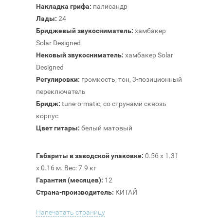
Накладка грифа:
палисандр
Лады:
24
Бриджевый звукосниматель:
хамбакер
Solar Designed
Нековый звукосниматель:
хамбакер Solar
Designed
Регулировки:
громкость, тон, 3-позиционный
переключатель
Бридж:
tune-o-matic, со струнами сквозь
корпус
Цвет гитары:
белый матовый
Габариты в заводской упаковке:
0.56 x 1.31
x 0.16 м. Вес: 7.9 кг
Гарантия (месяцев):
12
Страна-производитель:
КИТАЙ
Напечатать страницу