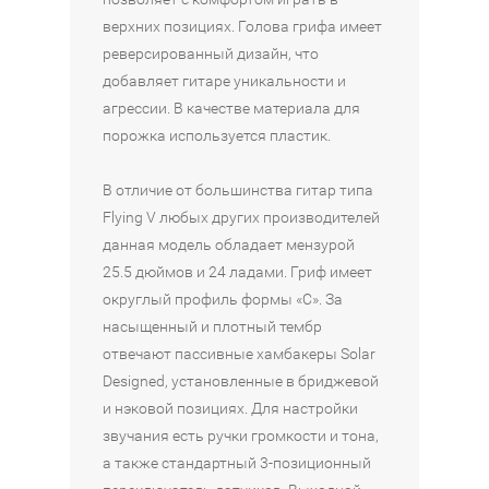
из
Петербург
Петербург
4
верхних позициях. Голова грифа имеет
в
в
реверсированный дизайн, что
1
1
из
из
добавляет гитаре уникальности и
4
4
агрессии. В качестве материала для
порожка используется пластик.
В отличие от большинства гитар типа
Flying V любых других производителей
данная модель обладает мензурой
25.5 дюймов и 24 ладами. Гриф имеет
округлый профиль формы «C». За
насыщенный и плотный тембр
отвечают пассивные хамбакеры Solar
Designed, установленные в бриджевой
и нэковой позициях. Для настройки
звучания есть ручки громкости и тона,
а также стандартный 3-позиционный