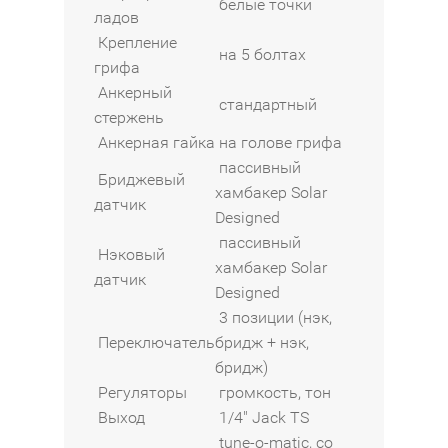
белые точки
ладов
Крепление
на 5 болтах
грифа
Анкерный
стандартный
стержень
Анкерная гайка
на голове грифа
пассивный
Бриджевый
хамбакер Solar
датчик
Designed
пассивный
Нэковый
хамбакер Solar
датчик
Designed
3 позиции (нэк,
Переключатель
бридж + нэк,
бридж)
Регуляторы
громкость, тон
Выход
1/4" Jack TS
tune-o-matic, со