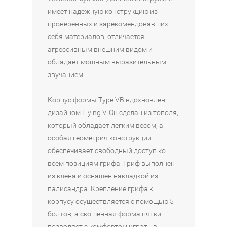
R
2
S
2
2
имеет надежную конструкцию из
1
0
-
0
0
проверенных и зарекомендовавших
0
0
4
0
0
себя материалов, отличается
0
-
0
-
-
агрессивным внешним видом и
-
C
0
S
C
обладает мощным выразительным
B
B
M
K
R
звучанием.
K
L
B
B
D
K
22
23
21
23
В
В
В
В
Корпус формы Type VB вдохновлен
32
370
000
740
000
КОРЗИНУ
КОРЗИНУ
В
КОРЗИНУ
КОРЗИНУ
дизайном Flying V. Он сделан из тополя,
350
₽
₽
₽
₽
КОРЗИНУ
который обладает легким весом, а
₽
особая геометрия конструкции
Наличие:
Наличие:
Наличие:
Наличие:
обеспечивает свободный доступ ко
Интернет-
Интернет-
Интернет-
Интернет-
Наличие:
всем позициям грифа. Гриф выполнен
магазин
магазин
магазин
магазин
Интернет-
из клена и оснащен накладкой из
Москва
Москва
Москва
Санкт-
магазин
в
в
в
Петербург
палисандра. Крепление грифа к
Санкт-
1
1
1
в
Петербург
корпусу осуществляется с помощью 5
из
из
из
1
в
болтов, а скошенная форма пятки
4
4
4
из
1
Санкт-
Санкт-
4
позволяет с комфортом играть в