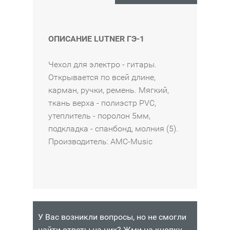
Ь
S
T
ОПИСАНИЕ LUTNER ГЭ-1
A
G
Чехол для электро - гитары.
G
Открывается по всей длине,
N
карман, ручки, ремень. Мягкий,
Y
ткань верха - полиэстр PVC,
C
утеплитель - поролон 5мм,
3
подкладка - спанбонд, молния (5).
/
Производитель: AMC-Music
M
P
S
2
C
M
У Вас возникли вопросы, но не смогли
R
найти ответы на них? Жми на кнопку,