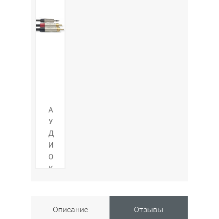
А
У
Д
И
О
К
А
Б
Е
Описание
Отзывы
Л