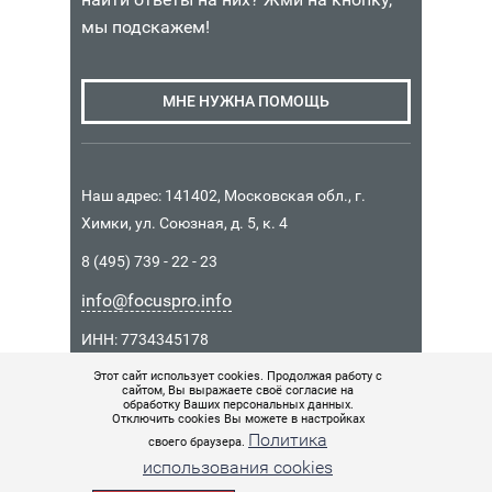
1
мы подскажем!
В
350
КОРЗИНУ
₽
МНЕ НУЖНА ПОМОЩЬ
Наличие:
Интернет-
магазин
Москва
Наш адрес: 141402, Московская обл., г.
в
Химки, ул. Союзная, д. 5, к. 4
1
из
8 (495) 739 - 22 - 23
5
info@focuspro.info
ИНН: 7734345178
КПП: 771401001
Этот сайт использует cookies. Продолжая работу с
сайтом, Вы выражаете своё согласие на
ОГРН 1157746037426
обработку Ваших персональных данных.
Отключить cookies Вы можете в настройках
Политика
своего браузера.
© 2017 Все права защищены.
использования cookies
Использование материалов с сайта