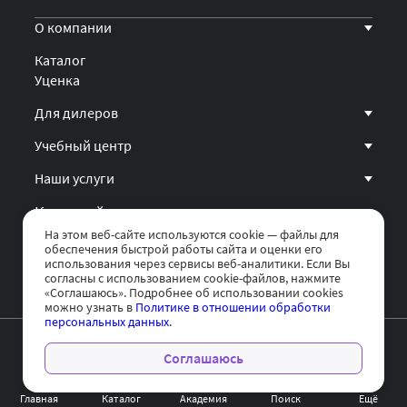
О компании
Каталог
Уценка
Для дилеров
Учебный центр
Наши услуги
Карта сайта
На этом веб-сайте используются cookie — файлы для
Политика обработки персональных данных
обеспечения быстрой работы сайта и оценки его
использования через сервисы веб-аналитики. Если Вы
согласны с использованием cookie-файлов, нажмите
«Соглашаюсь». Подробнее об использовании cookies
можно узнать в
Политике в отношении обработки
персональных данных
.
Персональные данные опубликованы на сайте при наличии
правовых оснований в соответствии с ч.1 ст. 6 и ст. 10.1 152-ФЗ.
Соглашаюсь
Субъектами установлены запреты на обработку неограниченным
кругом лиц опубликованных данных.
Главная
Каталог
Академия
Поиск
Ещё