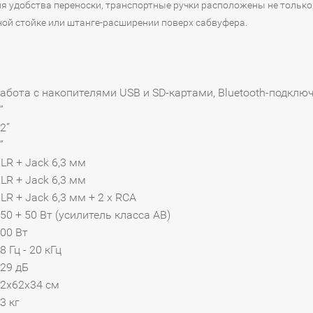
 удобства переноски, транспортные ручки расположены не только све
ной стойке или штанге-расширении поверх сабвуфера.
абота с накопителями USB и SD-картами, Bluetooth-подключ
”
2”
”
LR + Jack 6,3 мм
LR + Jack 6,3 мм
LR + Jack 6,3 мм + 2 x RCA
50 + 50 Вт (усилитель класса AB)
800 Вт
8 Гц - 20 кГц
29 дБ
2х62х34 см
3 кг