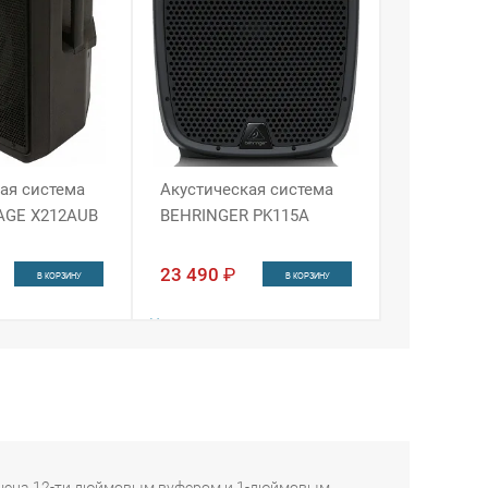
ая система
Акустическая система
TAGE X212AUB
BEHRINGER PK115A
23 490
₽
В КОРЗИНУ
В КОРЗИНУ
Наличие:
ин
Интернет-магазин
 4
Москва
в 1 из 4
оснащена 12-ти дюймовым вуфером и 1-дюймовым