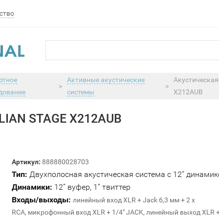
ство
ртное
Активные акустические
Акустическая
>
>
дование
системы
X212AUB
LIAN STAGE X212AUB
Артикул:
888880028703
Тип:
Двухполосная акустическая система с 12’’ динами
Динамики:
12’’ вуфер, 1” твиттер
Входы/выходы
:
линейный вход XLR + Jack 6,3 мм + 2 x
RCA, микрофонный вход XLR + 1/4" JACK, линейный выход XLR +