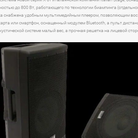
остью до 800 Вт, работающего по технологии биампинга (отдельног
ка снабжена удобным мультимедийным плеером, позволяющим восп
-карта или смартфон, оснащенный модулем Bluetooth, а пульт диста
кустической системе малый вес, а прочная решетка на лицевой сто