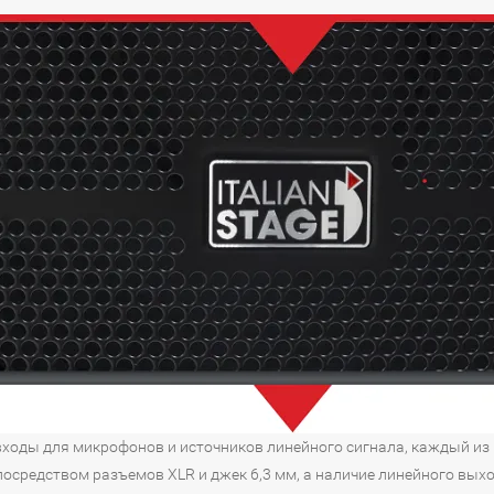
ходы для микрофонов и источников линейного сигнала, каждый и
посредством разъемов XLR и джек 6,3 мм, а наличие линейного вы