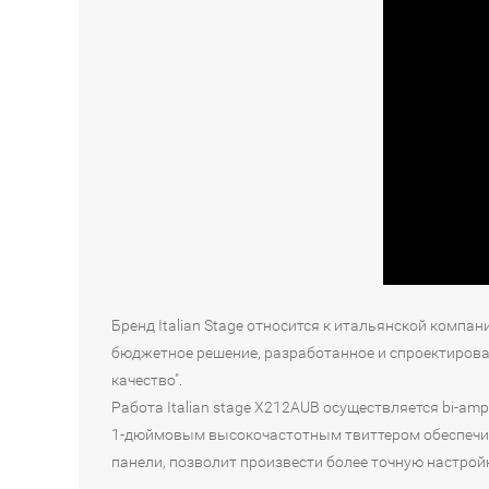
Бренд Italian Stage относится к итальянской компани
бюджетное решение, разработанное и спроектирова
качество".
Работа Italian stage X212AUB осуществляется bi-a
1-дюймовым высокочастотным твиттером обеспечива
панели, позволит произвести более точную настройк