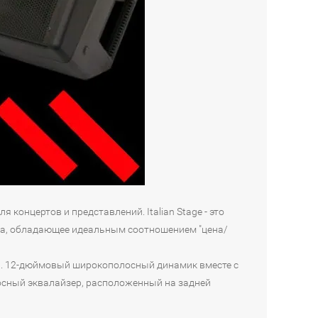
 концертов и представлений. Italian Stage - это
тва, обладающее идеальным соотношением "цена/
тер. 12-дюймовый широкополосный динамик вместе с
осный эквалайзер, расположенный на задней