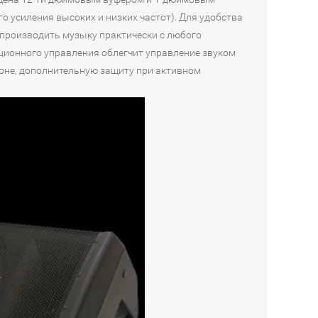
о усиления высоких и низких частот). Для удобства
роизводить музыку практически с любого
нционного управления облегчит управление звуком
роне, дополнительную защиту при активном