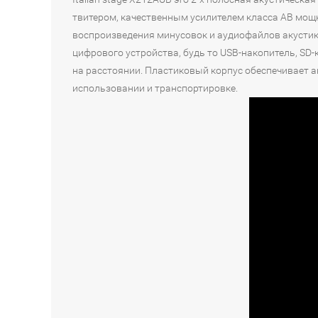
твитером, качественным усилителем класса АВ мощн
воспроизведения минусовок и аудиофайлов акусти
цифрового устройства, будь то USB-накопитель, SD
на расстоянии. Пластиковый корпус обеспечивает а
использовании и транспортировке.