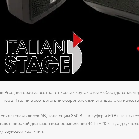
и Proel, которая известна в широких кругах своим оборудованием для
нное в Италии в соответствии с европейскими стандартами качес
mp усилителем класса АВ, подающим 350 Вт на вуфер и 50 Вт на тви
ют широкий диапазон воспроизведения 46 Гц - 20 кГц , а двухпол
у звуковой картинки.