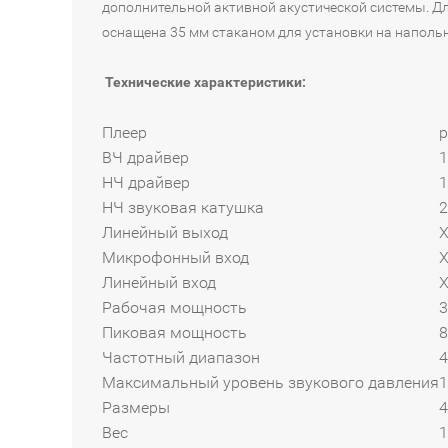
дополнительной активной акустической системы. Для
оснащена 35 мм стаканом для установки на наполь
Технические характеристики:
Плеер
р
ВЧ драйвер
1
НЧ драйвер
1
НЧ звуковая катушка
2
Линейный выход
X
Микрофонный вход
X
Линейный вход
X
Рабочая мощность
3
Пиковая мощность
Частотный диапазон
4
Максимальный уровень звукового давления
1
Размеры
4
Вес
1