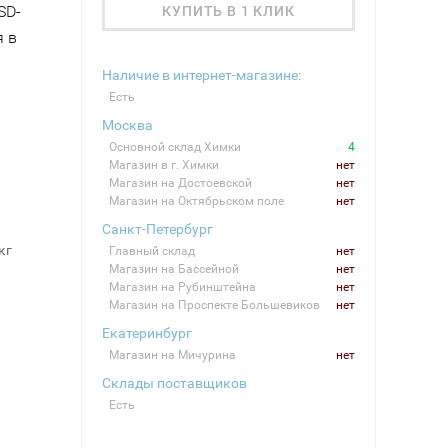
SD-
КУПИТЬ В 1 КЛИК
я в
Наличие в интернет-магазине:
Есть
Москва
Основной склад Химки
4
Магазин в г. Химки
нет
Магазин на Достоевской
нет
Магазин на Октябрьском поле
нет
Санкт-Петербург
кг
Главный склад
нет
Магазин на Бассейной
нет
Магазин на Рубинштейна
нет
Магазин на Проспекте Большевиков
нет
Екатеринбург
Магазин на Мичурина
нет
Склады поставщиков
Есть