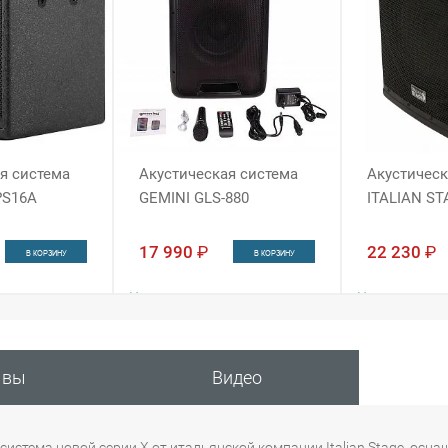
я система
Акустическая система
Акустическ
PS16A
GEMINI GLS-880
ITALIAN S
17 990
₽
22 230
₽
В КОРЗИНУ
В КОРЗИНУ
Наличие:
Наличие:
Интернет-магаз
н
Интернет-магазин
ывы
Видео
Москва
в 1 из
ая система новой серии X от итальянской компании Italian Stage, 