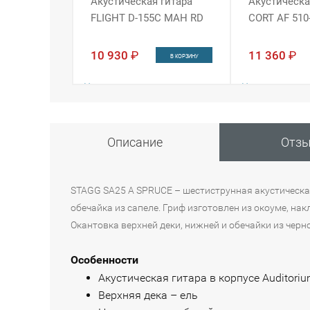
Акустическая гитара
Акустическа
FLIGHT D-155C MAH RD
CORT AF 510
10 930
₽
11 360
₽
В КОРЗИНУ
Наличие:
Наличие:
Интернет-магазин
Интернет-магази
Санкт-Петербург
Описание
в 1 из 4
Отз
STAGG SA25 A SPRUCE – шестиструнная акустическая 
обечайка из сапеле. Гриф изготовлен из окоуме, на
Окантовка верхней деки, нижней и обечайки из чер
Особенности
Акустическая гитара в корпусе Auditori
Верхняя дека – ель