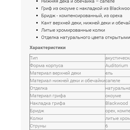
Нижняя дека и обечайка – сапеле
Гриф из окоуме с накладкой из Blackwoo
Бридж - компенсированный, из ореха
Кант верхней деки, нижней деки и обеча
Литые хромированные колки
Отделка натурального цвета открытым
Характеристики
Тип
акустическ
Форма корпуса
Auditorium
Материал верхней деки
ель
Материал нижней деки и обечайки
сапеле
Отделка
натуральн
Материал грифа
окоуме
Накладка грифа
Blackwood
Бридж
орех, ком
Колки
литые хро
Струны
6