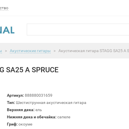
ство
ы
>
Акустические гитары
>
Акустическая гитара STAGG SA25 A 
 SA25 A SPRUCE
Артикул:
888880031659
Тип:
Шестиструнная акустическая гитара
Верхняя дека:
ель
Нижняя дека и обечайка:
сапеле
Гриф:
окоуме