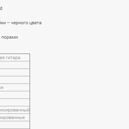
d
йки – черного цвета
и порами
ая гитара
ая
пенсированный
мированные