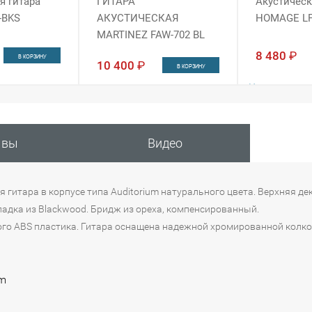
я гитара
ГИТАРА
Акустическ
-BKS
АКУСТИЧЕСКАЯ
HOMAGE LF
MARTINEZ FAW-702 BL
8 480
₽
В КОРЗИНУ
10 400
₽
В КОРЗИНУ
Наличие:
Наличие:
Интернет-магаз
Интернет-магазин
Москва
в 1 из
н
ывы
Видео
Санкт-Петербур
Москва
в 1 из 5
гитара в корпусе типа Auditorium натурального цвета. Верхняя де
кладка из Blackwood. Бридж из ореха, компенсированный.
ного ABS пластика. Гитара оснащена надежной хромированной колк
um