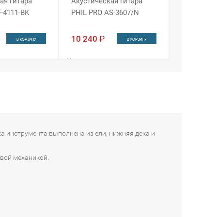
ая гитара
Акустическая гитара
-4111-BK
PHIL PRO AS-3607/N
10 240
₽
В КОРЗИНУ
В КОРЗИНУ
Наличие:
ин
Интернет-магазин
 4
Москва
в 1 из 4
г
в 1 из 4
ка инструмента выполнена из ели, нижняя дека и
овой механикой.