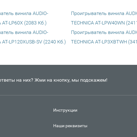
атель винила AUDIO-
Проигрыватель винила AUDI
AT-LP60X (2083 Кб.)
TECHNICA AT-LPW40WN (2411
атель винила AUDIO-
Проигрыватель винила AUDI
 AT-LP120XUSB-SV (2240 Кб.)
TECHNICA AT-LP3XBTWH (341
 ответы на них? Жми на кнопку, мы подскажем!
Инструкции
Наши реквизиты