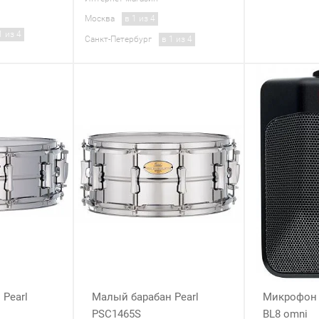
Москва
в 1 из 4
1 из 4
Санкт-Петербург
в 1 из 4
Pearl
Малый барабан Pearl
Микрофон s
PSC1465S
BL8 omni