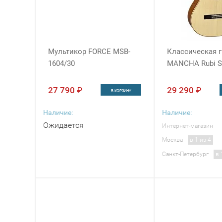
Мультикор FORCE MSB-
Классическая г
1604/30
MANCHA Rubi S
27 790
₽
29 290
₽
В КОРЗИНУ
Наличие:
Наличие:
Ожидается
Интернет-магазин
Москва
в 1 из 4
Санкт-Петербург
в 