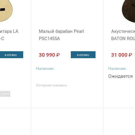
итара LA
Малый барабан Pearl
Акустическ
-C
PSC1455A
BATON ROU
30 990
₽
31 000
₽
В КОРЗИНУ
В КОРЗИНУ
Наличие:
Наличие:
Ожидается
Интернет-магазин
1 из 4