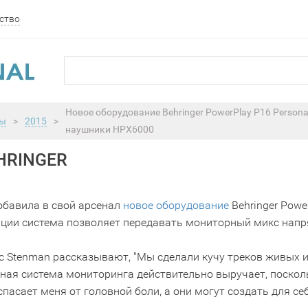
ство
Новое оборудование Behringer PowerPlay P16 Personal
ы
>
2015
>
наушники HPX6000
HRINGER
добавила в свой арсенал
новое оборудование
Behringer Powe
ации система позволяет передавать мониторный микс напря
ric Stenman рассказывают, "Мы сделали кучу треков живых 
ная система мониторинга действительно выручает, посколь
пасает меня от головной боли, а они могут создать для се