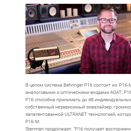
В целом система Behringer P16 состоит из: P16
аналоговыми и оптическими входами ADAT; P1
P16 способна принимать до 48 индивидуальны
собственный независимый эквалайзер, громкост
запатентованной ULTRANET технологией, котор
P16-M.
Stenman продолжает, "Р16 получает восторженн