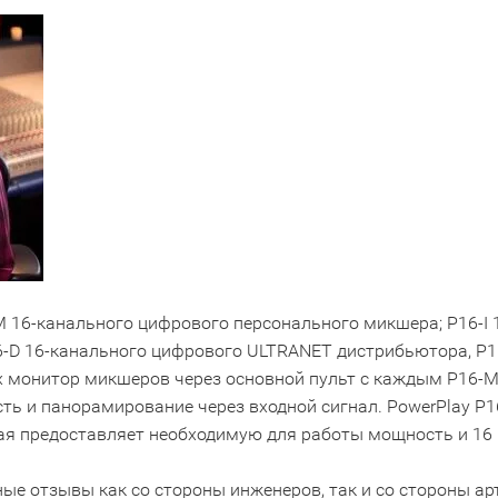
-M 16-канального цифрового персонального микшера; P16-I 1
6-D 16-канального цифрового ULTRANET дистрибьютора, P
х монитор микшеров через основной пульт с каждым P16
ь и панорамирование через входной сигнал. PowerPlay P16
ая предоставляет необходимую для работы мощность и 16 
ые отзывы как со стороны инженеров, так и со стороны арт