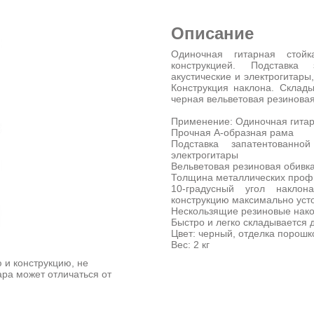
Описание
Одиночная гитарная стой
конструкцией. Подставка
акустические и электрогитары
Конструкция наклона. Склады
черная вельветовая резиновая
Применение: Одиночная гитар
Прочная A-образная рама
Подставка запатентованн
электрогитары
Вельветовая резиновая обивка
Толщина металлических профи
10-градусный угол накло
конструкцию максимально уст
Нескользящие резиновые нак
Быстро и легко складывается 
Цвет: черный, отделка порошк
Вес: 2 кг
 и конструкцию, не
ара может отличаться от