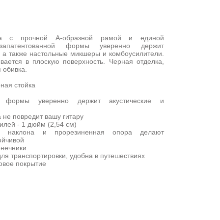
ка с прочной A-образной рамой и единой
 запатентованной формы уверенно держит
, а также настольные микшеры и комбоусилители.
вается в плоскую поверхность. Черная отделка,
 обивка.
ная стойка
ой формы уверенно держит акустические и
 не повредит вашу гитару
лей - 1 дюйм (2,54 см)
на наклона и прорезиненная опора делают
ойчивой
онечники
для транспортировки, удобна в путешествиях
овое покрытие