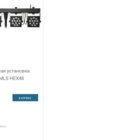
ая установка
 MLS HEX48
В КОРЗИНУ
зин